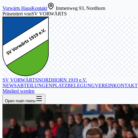
Vorwärts Haus
Kontakt
Immenweg 93, Nordhorn
Präsentiert von
SV VORWÄRTS
SV VORWÄRTS
NORDHORN 1919 e.V.
NEWS
ABTEILUNGEN
PLATZBELEGUNG
VEREIN
KONTAKT
Mitglied werden
Open main menu