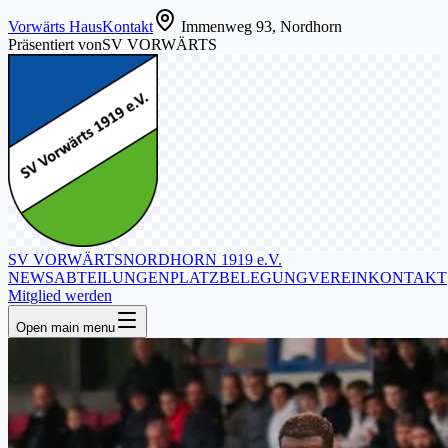
Vorwärts Haus
Kontakt
Immenweg 93, Nordhorn
Präsentiert von
SV VORWÄRTS
SV VORWÄRTS
NORDHORN 1919 e.V.
NEWS
ABTEILUNGEN
PLATZBELEGUNG
VEREIN
KONTAKT
Mitglied werden
Open main menu