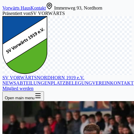
Vorwärts Haus
Kontakt
Immenweg 93, Nordhorn
Präsentiert von
SV VORWÄRTS
SV VORWÄRTS
NORDHORN 1919 e.V.
NEWS
ABTEILUNGEN
PLATZBELEGUNG
VEREIN
KONTAKT
Mitglied werden
Open main menu