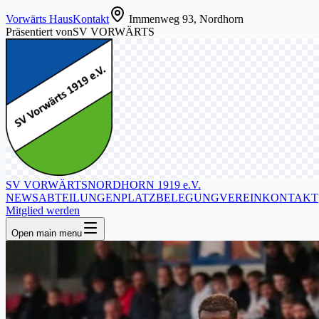
Vorwärts Haus
Kontakt
Immenweg 93, Nordhorn
Präsentiert von
SV VORWÄRTS
SV VORWÄRTS
NORDHORN 1919 e.V.
NEWS
ABTEILUNGEN
PLATZBELEGUNG
VEREIN
KONTAKT
Mitglied werden
Open main menu