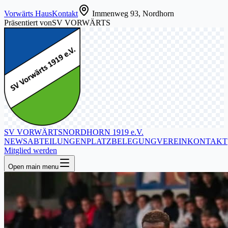
Vorwärts Haus
Kontakt
Immenweg 93, Nordhorn
Präsentiert von
SV VORWÄRTS
SV VORWÄRTS
NORDHORN 1919 e.V.
NEWS
ABTEILUNGEN
PLATZBELEGUNG
VEREIN
KONTAKT
Mitglied werden
Open main menu